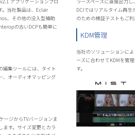
DCP Bv2.1 アプリケーションプロ
ラースペースに直接出力し
当社製品は、Eclair
DCIではリアルタイム再
by Atmos、その他の没入型補助
のための検証テストもご利
eropの古いDCPも簡単に
KDM管理
当社のソリューションによ
ーズに合わせてKDMを管
の編集ツールには、タイト
す。
ー、オーディオマッピング
ッケージからTVバージョンま
成します。サイズ変更とカラ