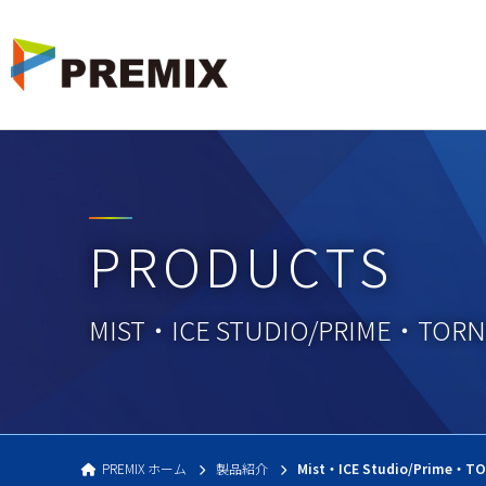
PREMIX 映像
PRODUCTS
MIST・ICE STUDIO/PRIME・TOR
PREMIX ホーム
製品紹介
Mist・ICE Studio/Prime・T