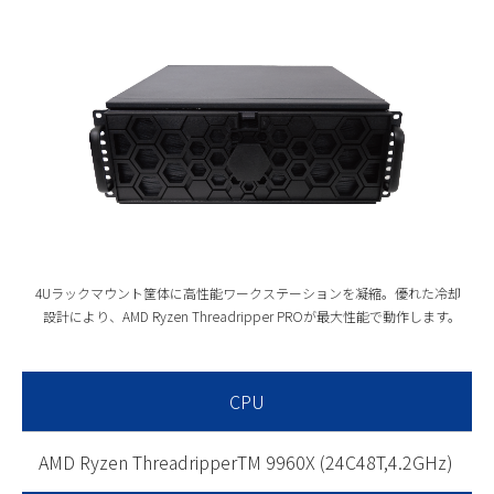
4Uラックマウント筐体に高性能ワークステーションを凝縮。優れた冷却
設計により、AMD Ryzen Threadripper PROが最大性能で動作します。
CPU
AMD Ryzen ThreadripperTM 9960X (24C48T,4.2GHz)