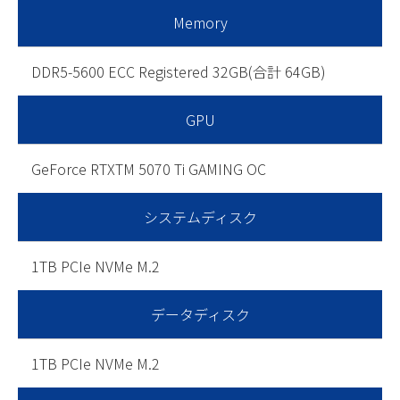
Memory
DDR5-5600 ECC Registered 32GB(合計 64GB)
GPU
GeForce RTXTM 5070 Ti GAMING OC
システムディスク
1TB PCIe NVMe M.2
データディスク
1TB PCIe NVMe M.2